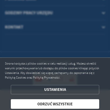
treści w postaci wiadomości, ofert, komunikatów mediów
społecznościowych.
GODZINY PRACY URZĘDU
KONTAKT
Odwiedzin: 816465
Strona korzysta z plików cookies w celu realizacji usług. Możesz określić
warunki przechowywania lub dostępu do plików cookies klikając przycisk
Online: 1
Ustawienia. Aby dowiedzieć się więcej zachęcamy do zapoznania się z
Polityką Cookies oraz Polityką Prywatności.
USTAWIENIA
ZAPISZ WYBRANE
Copyright by przeciszow.pl
ODRZUĆ WSZYSTKIE
ODRZUĆ WSZYSTKIE
Powered by
2ClickPortal® - Portale nowej generacji