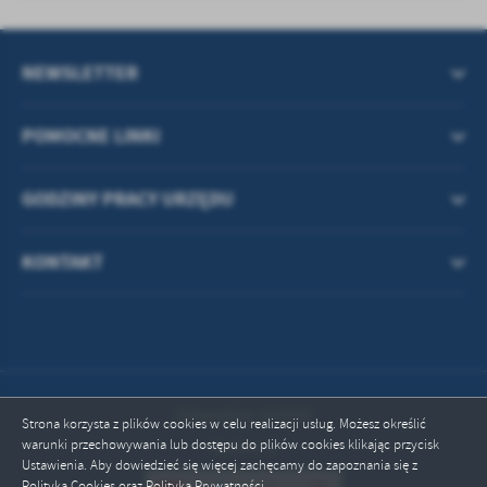
NEWSLETTER
POMOCNE LINKI
GODZINY PRACY URZĘDU
KONTAKT
Odwiedzin: 816042
Strona korzysta z plików cookies w celu realizacji usług. Możesz określić
warunki przechowywania lub dostępu do plików cookies klikając przycisk
Online: 1
Ustawienia. Aby dowiedzieć się więcej zachęcamy do zapoznania się z
Polityką Cookies oraz Polityką Prywatności.