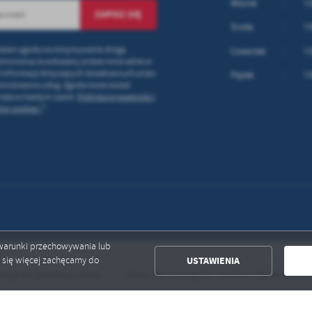
Wtorek
7:
Środa
7:
ażam zgodę na otrzymywanie drogą
Czwartek
7:
troniczną na wskazany przeze mnie adres e-
 informacji dotyczących świadczonych przez
Piątek
7:
inistratora usług. Zgoda może zostać
ięta w każdym czasie.
Polityka prywatności i
ów cookies *
*
ć warunki przechowywania lub
USTAWIENIA
ć się więcej zachęcamy do
 do produkcji rolnej
Nowy Harmonogram wywozu odpadów komuna