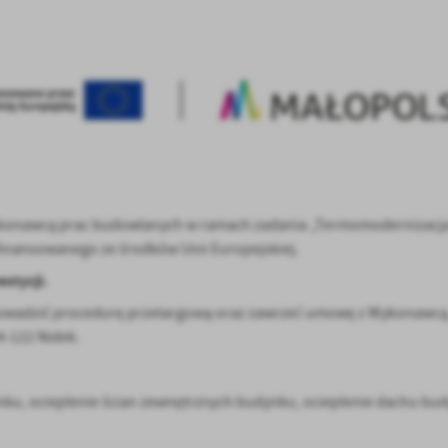
ykonawcą prac budowlanych w ramach zadania „Termomodernizacj
inansowanego ze środków Unii Europejskiej.
stycji.
prowadzić procedurę przetargową oraz zawrzeć umowę z Wykonawcą
34-122 Nidek.
, ocieplenie ścian zewnętrznych budynku, ocieplenie dachu bud
stawienia