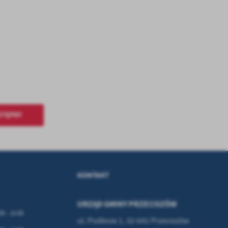
.
a
w
STĘPNY
KONTAKT
URZĄD GMINY PRZECISZÓW
00 - 15:00
ul. Podlesie 1, 32-641 Przeciszów