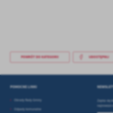
in
po
wś
R
Wy
fu
Dz
st
Pr
Wi
an
in
bę
po
sp
POWRÓT
DO KATEGORII
UDOSTĘPNIJ
POMOCNE LINKI
NEWSLET
Obrady Rady Gminy
Zapisz się 
najnowsze 
Odpady komunalne