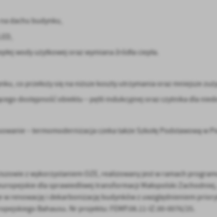
na dachu budynku,
anujemy Twoją prywatność. Możesz zmienić ustawienia cookies lub zaakceptować je
zystkie. W dowolnym momencie możesz dokonać zmiany swoich ustawień.
LED,
ej wody użytkowej oraz wymiana źródła ciepła.
iezbędne
ezbędne pliki cookies służą do prawidłowego funkcjonowania strony internetowej i
ożliwiają Ci komfortowe korzystanie z oferowanych przez nas usług.
ku, co przełoży się na niższe koszty utrzymania oraz mniejsze zuży
iki cookies odpowiadają na podejmowane przez Ciebie działania w celu m.in. dostosowani
ęcej
go dostępność obiektu – pętli indukcyjnej oraz czytnika dla nie
oich ustawień preferencji prywatności, logowania czy wypełniania formularzy. Dzięki pli
okies strona, z której korzystasz, może działać bez zakłóceń.
unkcjonalne i personalizacyjne
ansowanie – termomodernizacja czeka także Szkołę Podstawową w Pi
go typu pliki cookies umożliwiają stronie internetowej zapamiętanie wprowadzonych prze
ebie ustawień oraz personalizację określonych funkcjonalności czy prezentowanych treści.
ięki tym plikom cookies możemy zapewnić Ci większy komfort korzystania z funkcjonalnoś
ęcej
ZAPISZ WYBRANE
szej strony poprzez dopasowanie jej do Twoich indywidualnych preferencji. Wyrażenie
ody na funkcjonalne i personalizacyjne pliki cookies gwarantuje dostępność większej ilości
szowie z wykorzystaniem OZE, realizowany jest w ramach progra
nkcji na stronie.
europejskie dla sprawiedliwej transformacji Małopolski Zachodniej,
ODRZUĆ WSZYSTKIE
nalityczne
je w renowację i dekarbonizację budynków z uwzględnieniem prior
alityczne pliki cookies pomagają nam rozwijać się i dostosowywać do Twoich potrzeb.
pejskiego Bahausu. Nr projektu: FEMP.08.11-IZ.00-0076/25.
ZEZWÓL NA WSZYSTKIE
okies analityczne pozwalają na uzyskanie informacji w zakresie wykorzystywania witryny
ęcej