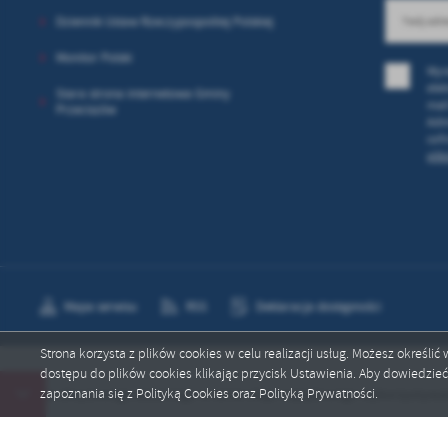
Dziennik Ustaw Rzeczypospolitej Polskiej
Monitor Polski
Wyr
elek
Stara strona internetowa Gminy
mail
Przeciszów
Adm
cofn
plik
Mapa serwisu
RSS
Deklaracja dostępności
Strona korzysta z plików cookies w celu realizacji usług. Możesz określi
dostępu do plików cookies klikając przycisk Ustawienia. Aby dowiedzie
Copyright by przeciszow.pl
zapoznania się z Polityką Cookies oraz Polityką Prywatności.
odatku akcyzowego zawartego w cenie oleju napędowego wykorzystywanego