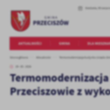
Przejdź do menu.
Przejdź do wyszukiwarki.
Przejdź do treści.
Przejdź do ustawień wielkości czcionki.
Włącz wersję kontrastową strony.
Niedziela, 09 sierpn
AKTUALNOŚCI
GMINA
DLA MIESZKA
Strona główna
Aktualności
Termomodernizacja budynku Urzędu Gmi
29 - 05 - 2026
Termomodernizacja
Przeciszowie z wyk