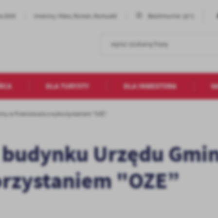
18°C
ia 2026
Imieniny: Klara, Roman, Romuald
Bezchmurnie
ŃCA
DLA TURYSTY
DLA INWESTORA
S
ny w Przeciszowie z wykorzystaniem "OZE”
 budynku Urzędu Gmi
orzystaniem "OZE”