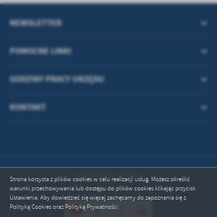
NEWSLETTER
POMOCNE LINKI
GODZINY PRACY URZĘDU
KONTAKT
Odwiedzin: 815897
Strona korzysta z plików cookies w celu realizacji usług. Możesz określić
warunki przechowywania lub dostępu do plików cookies klikając przycisk
Online: 1
Ustawienia. Aby dowiedzieć się więcej zachęcamy do zapoznania się z
Polityką Cookies oraz Polityką Prywatności.