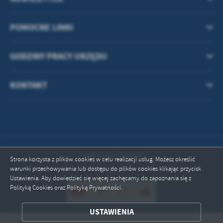
POMOCNE LINKI
GODZINY PRACY URZĘDU
KONTAKT
Odwiedzin: 816039
Strona korzysta z plików cookies w celu realizacji usług. Możesz określić
warunki przechowywania lub dostępu do plików cookies klikając przycisk
Online: 2
Ustawienia. Aby dowiedzieć się więcej zachęcamy do zapoznania się z
Polityką Cookies oraz Polityką Prywatności.
ZAPISZ WYBRANE
USTAWIENIA
ODRZUĆ WSZYSTKIE