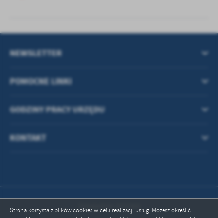
NEWSLETTER
POMOCNE LINKI
GODZINY PRACY URZĘDU
KONTAKT
Odwiedzin: 815360
Strona korzysta z plików cookies w celu realizacji usług. Możesz określić