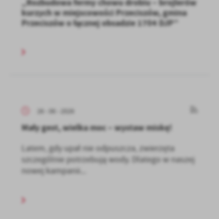
„Rozbudowa fermy chowu drobiu – brojlerów
kurzych w miejscowości Przeciszów, gmina
Przeciszów o łącznej obsadzie 1704 DJP”
26 - 06 - 2026
Mały gest, wielka moc – wystaw miskę!
Latem, gdy upał nie odpuszcza, zwierzęta
szczególnie potrzebują wody. Dlatego w naszej
nowej kampanii...