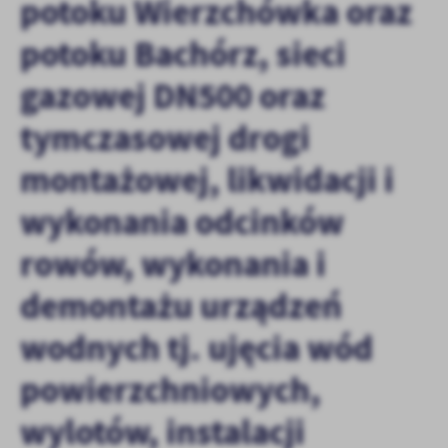
potoku Wierzchówka oraz
Firmy te działają w charakterze pośredników prezentujących nasze
treści w postaci wiadomości, ofert, komunikatów mediów
potoku Bachórz, sieci
społecznościowych.
gazowej DN500 oraz
tymczasowej drogi
montażowej, likwidacji i
wykonania odcinków
rowów, wykonania i
demontażu urządzeń
wodnych tj. ujęcia wód
powierzchniowych,
wylotów, instalacji