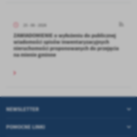
25 - 06 - 2026
ZAWIADOMIENIE o wyłożeniu do publicznej
wiadomości spisów inwentaryzacyjnych
nieruchomości proponowanych do przejęcia
na mienie gminne
NEWSLETTER
POMOCNE LINKI