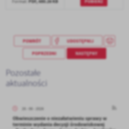
PDF,
680.26 KB
POBIERZ
Format:
POWRÓT
UDOSTĘPNIJ
POPRZEDNI
NASTĘPNY
Pozostałe
aktualności
26 - 06 - 2026
Obwieszczenie o niezałatwieniu sprawy w
terminie wydania decyzji środowiskowej