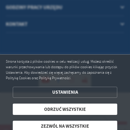
GODZINY PRACY URZĘDU
KONTAKT
Strona korzysta z plików cookies w celu realizacji usług. Możesz określić
Odwiedzin: 815617
warunki przechowywania lub dostępu do plików cookies klikając przycisk
Ustawienia. Aby dowiedzieć się więcej zachęcamy do zapoznania się z
Polityką Cookies oraz Polityką Prywatności.
ZAPISZ WYBRANE
USTAWIENIA
ODRZUĆ WSZYSTKIE
Copyright by przeciszow.pl
ODRZUĆ WSZYSTKIE
Powered by
2ClickPortal® - Portale nowej generacji
ZEZWÓL NA WSZYSTKIE
ZEZWÓL NA WSZYSTKIE