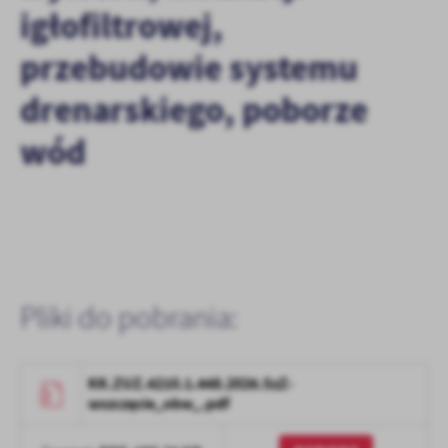
igłofiltrowej,
przebudowie systemu
drenarskiego, poborze
wód
Pliki do pobrania:
KK.ZUZ.4210.1.448.2026.SzZ-
wszczęcie_obw_.pdf