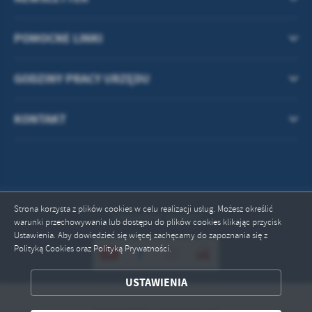
POMOCNE LINKI
GODZINY PRACY URZĘDU
KONTAKT
Strona korzysta z plików cookies w celu realizacji usług. Możesz określić
Odwiedzin: 815893
warunki przechowywania lub dostępu do plików cookies klikając przycisk
Ustawienia. Aby dowiedzieć się więcej zachęcamy do zapoznania się z
Polityką Cookies oraz Polityką Prywatności.
ZAPISZ WYBRANE
USTAWIENIA
ODRZUĆ WSZYSTKIE
Copyright by przeciszow.pl