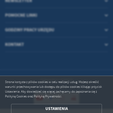
NEWSLETTER
POMOCNE LINKI
GODZINY PRACY URZĘDU
KONTAKT
Odwiedzin: 816073
Strona korzysta z plików cookies w celu realizacji usług. Możesz określić
warunki przechowywania lub dostępu do plików cookies klikając przycisk
Online: 3
Ustawienia. Aby dowiedzieć się więcej zachęcamy do zapoznania się z
Polityką Cookies oraz Polityką Prywatności.
ZAPISZ WYBRANE
USTAWIENIA