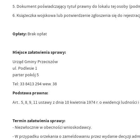
5. Dokument poświadczający tytuł prawny do lokalu tej osoby (pod
6. Książeczka wojskowa lub potwierdzenie zgłoszenia się do rejes
Opłaty:
Brak opłat
Miejsce załatwienia sprawy:
Urząd Gminy Przeciszów
ul. Podlesie 1
parter pokój 5
Tel: 33 8413 294 wew. 38
Podstawa prawna:
Art.. 5, 8, 9, 11 ustawy z dnia 10 kwietnia 1974 r. o ewidencji ludności
Termin załatwienia sprawy:
- Niezwłocznie w obecności wnioskodawcy.
- W przypadku orzekania o zameldowaniu przez wydanie decyzji admi