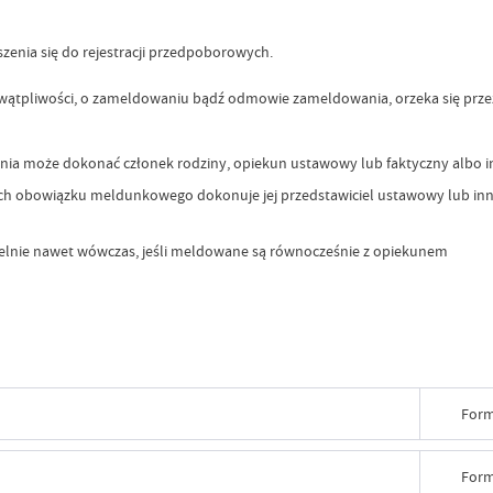
zenia się do rejestracji przedpoborowych.
tpliwości, o zameldowaniu bądź odmowie zameldowania, orzeka się przez 
ia może dokonać członek rodziny, opiekun ustawowy lub faktyczny albo i
ch obowiązku meldunkowego dokonuje jej przedstawiciel ustawowy lub inna
elnie nawet wówczas, jeśli meldowane są równocześnie z opiekunem
Form
Form