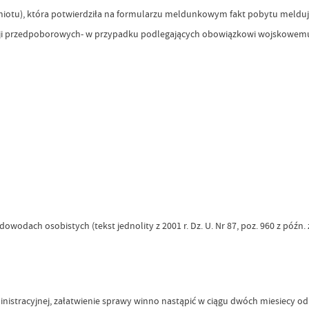
miotu), która potwierdziła na formularzu meldunkowym fakt pobytu melduj
tracji przedpoborowych- w przypadku podlegających obowiązkowi wojskowem
 i dowodach osobistych (tekst jednolity z 2001 r. Dz. U. Nr 87, poz. 960 z późn.
nistracyjnej, załatwienie sprawy winno nastąpić w ciągu dwóch miesiecy od