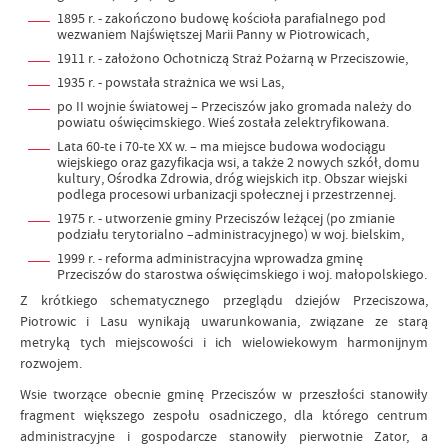
1895 r. - zakończono budowę kościoła parafialnego pod
wezwaniem Najświętszej Marii Panny w Piotrowicach,
1911 r. - założono Ochotniczą Straż Pożarną w Przeciszowie,
1935 r. - powstała strażnica we wsi Las,
po II wojnie światowej – Przeciszów jako gromada należy do
powiatu oświęcimskiego. Wieś została zelektryfikowana.
Lata 60-te i 70-te XX w. – ma miejsce budowa wodociągu
wiejskiego oraz gazyfikacja wsi, a także 2 nowych szkół, domu
kultury, Ośrodka Zdrowia, dróg wiejskich itp. Obszar wiejski
podlega procesowi urbanizacji społecznej i przestrzennej.
1975 r. - utworzenie gminy Przeciszów leżącej (po zmianie
podziału terytorialno –administracyjnego) w woj. bielskim,
1999 r. - reforma administracyjna wprowadza gminę
Przeciszów do starostwa oświęcimskiego i woj. małopolskiego.
Z krótkiego schematycznego przeglądu dziejów Przeciszowa,
Piotrowic i Lasu wynikają uwarunkowania, związane ze starą
metryką tych miejscowości i ich wielowiekowym harmonijnym
rozwojem.
Wsie tworzące obecnie gminę Przeciszów w przeszłości stanowiły
fragment większego zespołu osadniczego, dla którego centrum
administracyjne i gospodarcze stanowiły pierwotnie Zator, a