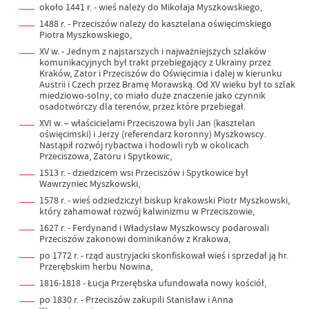
około 1441 r. - wieś należy do Mikołaja Myszkowskiego,
1488 r. - Przeciszów należy do kasztelana oświęcimskiego
Piotra Myszkowskiego,
XV w. - Jednym z najstarszych i najważniejszych szlaków
komunikacyjnych był trakt przebiegający z Ukrainy przez
Kraków, Zator i Przeciszów do Oświęcimia i dalej w kierunku
Austrii i Czech przez Bramę Morawską. Od XV wieku był to szlak
miedziowo-solny, co miało duże znaczenie jako czynnik
osadotwórczy dla terenów, przez które przebiegał.
XVI w. – właścicielami Przeciszowa byli Jan (kasztelan
oświęcimski) i Jerzy (referendarz koronny) Myszkowscy.
Nastąpił rozwój rybactwa i hodowli ryb w okolicach
Przeciszowa, Zatoru i Spytkowic,
1513 r. - dziedzicem wsi Przeciszów i Spytkowice był
Wawrzyniec Myszkowski,
1578 r. - wieś odziedziczył biskup krakowski Piotr Myszkowski,
który zahamował rozwój kalwinizmu w Przeciszowie,
1627 r. - Ferdynand i Władysław Myszkowscy podarowali
Przeciszów zakonowi dominikanów z Krakowa,
po 1772 r. - rząd austryjacki skonfiskował wieś i sprzedał ją hr.
Przerębskim herbu Nowina,
1816-1818 - Łucja Przerębska ufundowała nowy kościół,
po 1830 r. - Przeciszów zakupili Stanisław i Anna