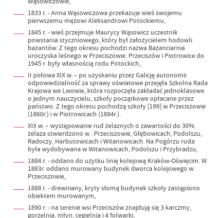
Wąsowiczowie,
1833 r. - Anna Wąsowiczowa przekazuje wieś swojemu
pierwszemu mężowi Aleksandrowi Potockiemu,
1845 r. - wieś przejmuje Maurycy Wąsowicz uczestnik
powstania styczniowego, który był założycielem hodowli
bażantów. Z tego okresu pochodzi nazwa Bażanciarnia
uroczyska leśnego w Przeciszowie. Przeciszów i Piotrowice do
1945 r. były własnością rodu Potockich,
II połowa XIX w. – po uzyskaniu przez Galicję autonomii
odpowiedzialność za sprawy oświatowe przejęła Szkolna Rada
Krajowa we Lwowie, która rozpoczęła zakładać jednoklasowe
o jednym nauczycielu, szkoły początkowe opłacane przez
państwo. Z tego okresu pochodzą szkoły [199] w Przeciszowie
(1860r.) i w Piotrowicach (1884r.).
XIX w. – występowanie rud żelaznych o zawartości do 30%
żelaza stwierdzono w : Przeciszowie, Głębowicach, Podolszu,
Radoczy, Harbutowicach i Witanowicach. Na Pogórzu ruda
była wydobywana w Witanowicach, Podolszu i Przybradzu,
1884 r. - oddano do użytku linię kolejową Kraków-Oświęcim. W
1883r. oddano murowany budynek dworca kolejowego w
Przeciszowie,
1888 r. - drewniany, kryty słomą budynek szkoły zastąpiono
obiektem murowanym,
1890 r. - na terenie wsi Przeciszów znajdują się 3 karczmy,
gorzelnia, młyn, cegielnia i 4 folwarki,