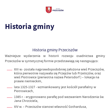
Historia gminy
Historia gminy Przeciszów
Ważniejsze wydarzenia w historii rozwoju osadnictwa gminy
Przeciszów w syntetycznej
formie przedstawiają się następująco:
XIII w.- została najprawdopodobniej założona wieś Przeciszów,
która pierwotnie nazywała się Przejców lub Przeticzów, oraz
wieś Piotrowice (pierwotna nazwa Petersdorf ) – lokacja na
prawie niemieckim,
lata 1325-1327 - wzmiankowany jest kościół parafialny w
Piotrowicach,
1385 r. - erygonowano parafię pod wezwaniem Narodzenia św.
Jana Chrzciciela,
XIV w. – Przeciszów stanowi własność Gothardusa,