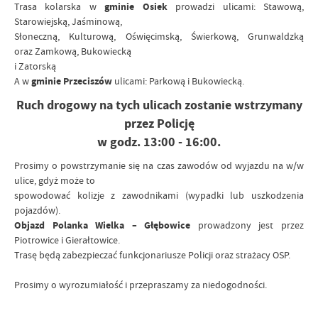
Trasa kolarska w
gminie Osiek
prowadzi ulicami: Stawową,
Starowiejską, Jaśminową,
Słoneczną, Kulturową, Oświęcimską, Świerkową, Grunwaldzką
oraz Zamkową, Bukowiecką
i Zatorską
A w
gminie Przeciszów
ulicami: Parkową i Bukowiecką.
Ruch drogowy na tych ulicach zostanie wstrzymany
przez Policję
w godz. 13:00 - 16:00.
Prosimy o powstrzymanie się na czas zawodów od wyjazdu na w/w
ulice, gdyż może to
spowodować kolizje z zawodnikami (wypadki lub uszkodzenia
pojazdów).
Objazd Polanka Wielka – Głębowice
prowadzony jest przez
Piotrowice i Gierałtowice.
Trasę będą zabezpieczać funkcjonariusze Policji oraz strażacy OSP.
Prosimy o wyrozumiałość i przepraszamy za niedogodności.