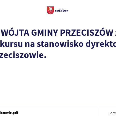
WÓJTA GMINY PRZECISZÓW z d
nkursu na stanowisko dyrekt
rzeciszowie.
iszowie.pdf
Form