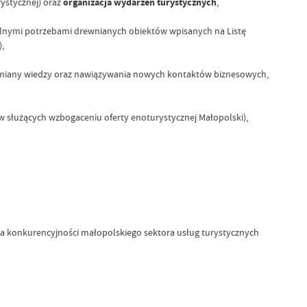
ystycznej) oraz
organizacja wydarzeń turystycznych
,
lnymi potrzebami drewnianych obiektów wpisanych na Listę
,
wymiany wiedzy oraz nawiązywania nowych kontaktów biznesowych,
yw służących wzbogaceniu oferty enoturystycznej Małopolski),
ia konkurencyjności małopolskiego sektora usług turystycznych