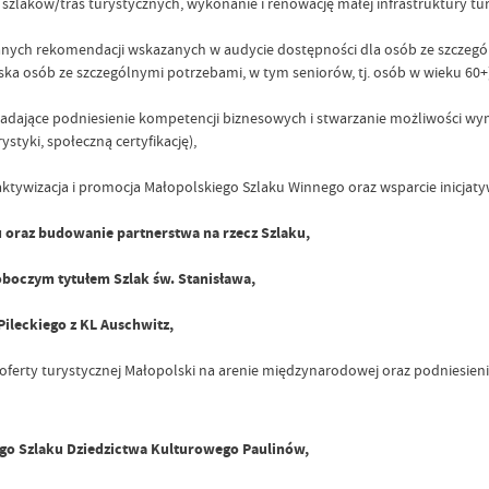
zlaków/tras turystycznych, wykonanie i renowację małej infrastruktury tur
nych rekomendacji wskazanych w audycie dostępności dla osób ze szczegó
a osób ze szczególnymi potrzebami, w tym seniorów, tj. osób w wieku 60+)
kładające podniesienie kompetencji biznesowych i stwarzanie możliwości 
tyki, społeczną certyfikację),
aktywizacja i promocja Małopolskiego Szlaku Winnego oraz wsparcie inicjat
ku oraz budowanie partnerstwa na rzecz Szlaku,
oboczym tytułem Szlak św. Stanisława,
Pileckiego z KL Auschwitz,
oferty turystycznej Małopolski na arenie międzynarodowej oraz podniesien
ego Szlaku Dziedzictwa Kulturowego Paulinów,