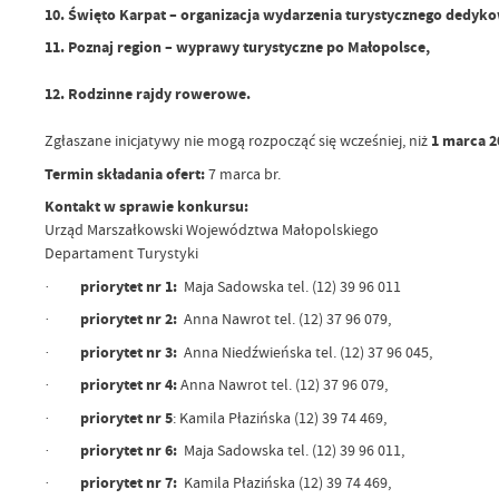
10. Święto Karpat – organizacja wydarzenia turystycznego dedyk
11. Poznaj region – wyprawy turystyczne po Małopolsce,
12. Rodzinne rajdy rowerowe.
Zgłaszane inicjatywy nie mogą rozpocząć się wcześniej, niż
1 marca 2
Termin składania ofert:
7 marca br.
Kontakt w sprawie konkursu:
Urząd Marszałkowski Województwa Małopolskiego
Departament Turystyki
·
priorytet nr 1:
Maja Sadowska tel. (12) 39 96 011
·
priorytet nr 2:
Anna Nawrot tel. (12) 37 96 079,
·
priorytet nr 3:
Anna Niedźwieńska tel. (12) 37 96 045,
·
priorytet nr 4:
Anna Nawrot tel. (12) 37 96 079,
·
priorytet nr 5
: Kamila Płazińska (12) 39 74 469,
·
priorytet nr 6:
Maja Sadowska tel. (12) 39 96 011,
·
priorytet nr 7:
Kamila Płazińska (12) 39 74 469,