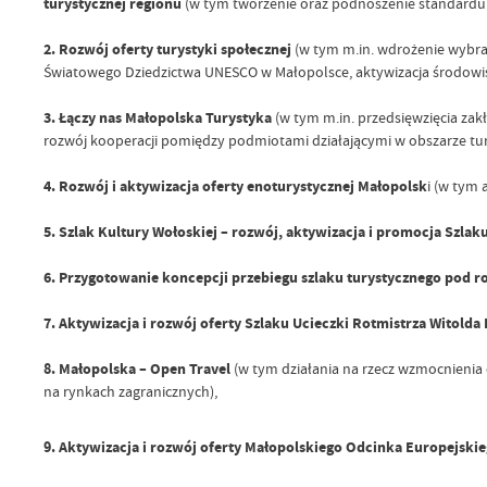
turystycznej regionu
(w tym tworzenie oraz podnoszenie standardu s
2. Rozwój oferty turystyki społecznej
(w tym m.in. wdrożenie wybra
Światowego Dziedzictwa UNESCO w Małopolsce, aktywizacja środowisk
3. Łączy nas Małopolska Turystyka
(w tym m.in. przedsięwzięcia za
rozwój kooperacji pomiędzy podmiotami działającymi w obszarze turys
4. Rozwój i aktywizacja oferty enoturystycznej Małopolsk
i (w tym 
5. Szlak Kultury Wołoskiej – rozwój, aktywizacja i promocja Szla
6. Przygotowanie koncepcji przebiegu szlaku turystycznego pod r
7. Aktywizacja i rozwój oferty Szlaku Ucieczki Rotmistrza Witolda 
8. Małopolska – Open Travel
(w tym działania na rzecz wzmocnienia 
na rynkach zagranicznych),
9. Aktywizacja i rozwój oferty Małopolskiego Odcinka Europejski