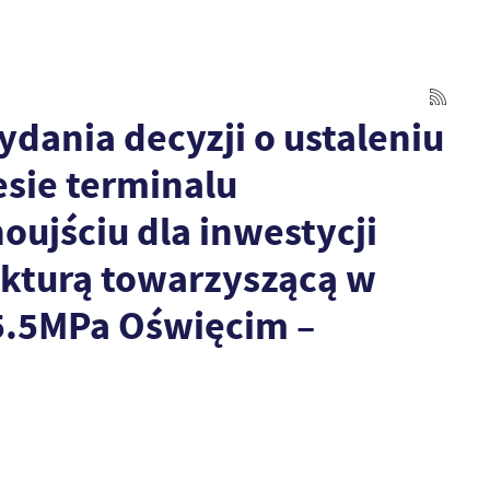
ania decyzji o ustaleniu
esie terminalu
ujściu dla inwestycji
ukturą towarzyszącą w
5.5MPa Oświęcim –