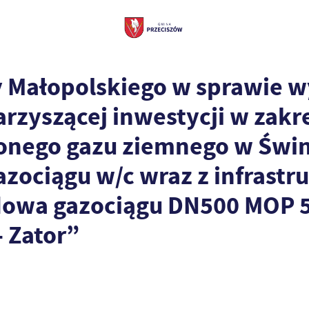
Małopolskiego w sprawie wyd
warzyszącej inwestycji w zakr
onego gazu ziemnego w Świno
azociągu w/c wraz z infrastr
dowa gazociągu DN500 MOP 
- Zator”