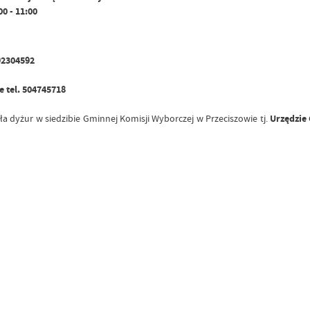
0 - 11:00
92304592
 tel. 504745718
ła dyżur w siedzibie Gminnej Komisji Wyborczej w Przeciszowie tj.
Urzędzie 